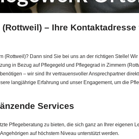
Rottweil) – Ihre Kontaktadresse 
immern (
Rottweil
) bei Pflegewerk Ortenau – inklusive ✓Pfleg
(Rottweil)? Dann sind Sie bei uns an der richtigen Stelle! Wir b
ung in Bezug auf Pflegegeld und Pflegegrad in Zimmern (Rottwe
nötigen – wir sind Ihr vertrauensvoller Ansprechpartner direkt 
nsere langjährige Erfahrung und unser Engagement, um die Pfleg
gänzende Services
tzte Pflegeberatung zu bieten, die sich ganz an Ihrer eigenen L
 Angehörigen auf höchstem Niveau unterstützt werden.