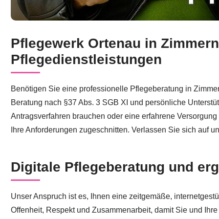
Pflegewerk Ortenau in Zimmern (
Profitieren Sie von professioneller Pflegeberatung für Z
Pflegedienstleistungen
Benötigen Sie eine professionelle Pflegeberatung in Zimmern 
Beratung nach §37 Abs. 3 SGB XI und persönliche Unterstütz
Antragsverfahren brauchen oder eine erfahrene Versorgung be
Ihre Anforderungen zugeschnitten. Verlassen Sie sich auf u
Digitale Pflegeberatung und er
Unser Anspruch ist es, Ihnen eine zeitgemäße, internetgestü
Offenheit, Respekt und Zusammenarbeit, damit Sie und Ihre