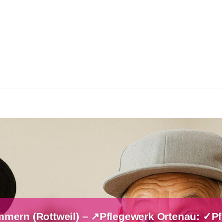
mmern (Rottweil) – ↗️Pflegewerk Ortenau: ✓Pf