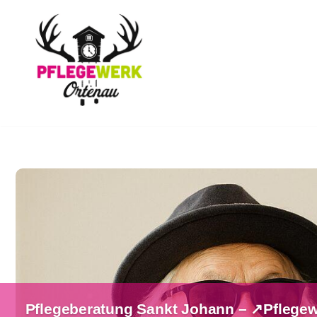
Zum
Inhalt
springen
Pflegeberatung Sankt Johann – ↗️Pflegew