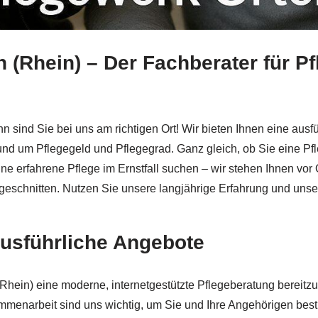
n (Rhein) – Der Fachberater für P
Gailingen (Rhein) bei ↗️Pflegewerk Ortenau – mit ✓Online P
sind Sie bei uns am richtigen Ort! Wir bieten Ihnen eine ausfü
und um Pflegegeld und Pflegegrad. Ganz gleich, ob Sie eine P
e erfahrene Pflege im Ernstfall suchen – wir stehen Ihnen vor O
ugeschnitten. Nutzen Sie unsere langjährige Erfahrung und uns
ausführliche Angebote
ein) eine moderne, internetgestützte Pflegeberatung bereitzuste
menarbeit sind uns wichtig, um Sie und Ihre Angehörigen best