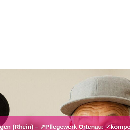
ngen (Rhein) – ↗️Pflegewerk Ortenau: ✓kompet